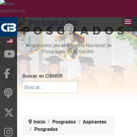
POSGRADOS
Acreditados por el Sistema Nacional de
Posgrados de la Secihti.
YouTube
Facebook
Buscar en CIBNOR
ivoox
X
Inicio
Posgrados
Aspirantes
Posgrados
Instragram