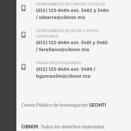
DEPARTAMENTO DE CONTROL ESCOLAR
(612) 123-8484 ext. 3482 y 3484
/ oibarra@cibnor.mx
DEPARTAMENTO DE BECAS Y APOYO
ESTUDIANTIL
(612) 123-8484 ext. 3481 y 3483
/ farellano@cibnor.mx
PÁGINA WEB POSGRADOS
(612) 123-8484 ext. 3489 /
hgomez04@cibnor.mx
Centro Público de Investigación
SECIHTI
CIBNOR
. Todos los derechos reservados.