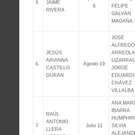
5
JAIME
6
FELIPE
RIVERA
GALVÁN
MAGAÑA
JOSÉ
ALFREDO
JESÚS
ARREOLA
ARIANNA
LIZÁRRAG
6
Agosto 19
CASTILLO
JORGE
DURÁN
EDUARD
CHÁVEZ
VILLALBA
ANA MARÍ
IBARRA
RAÚL
HUMPHRI
ANTONIO
7
Julio 11
SILVIA
LLERA
ALEJAND