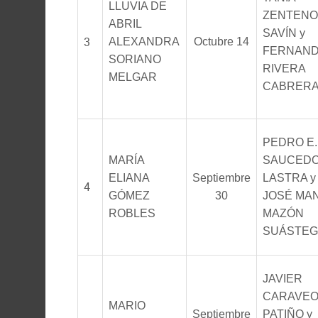
LLUVIA DE
ZENTENO
ABRIL
SAVÍN y
3
ALEXANDRA
Octubre 14
FERNAN
SORIANO
RIVERA
MELGAR
CABRER
PEDRO E.
MARÍA
SAUCED
ELIANA
Septiembre
LASTRA y
4
GÓMEZ
30
JOSÉ MA
ROBLES
MAZÓN
SUÁSTEG
JAVIER
CARAVE
MARIO
Septiembre
PATIÑO y