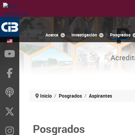
P
Acerca
Investigación
Posgrados
YouTube
Acredit
Facebook
ivoox
Inicio
Posgrados
Aspirantes
X
Posgrados
Instragram