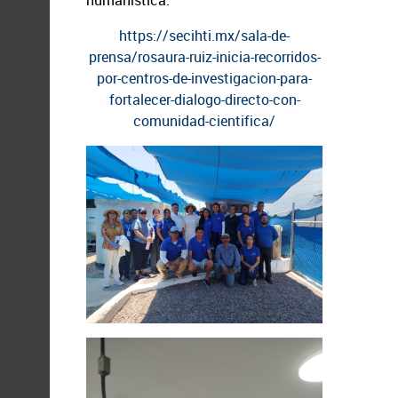
humanística.
https://secihti.mx/sala-de-
prensa/rosaura-ruiz-inicia-recorridos-
por-centros-de-investigacion-para-
fortalecer-dialogo-directo-con-
comunidad-cientifica/