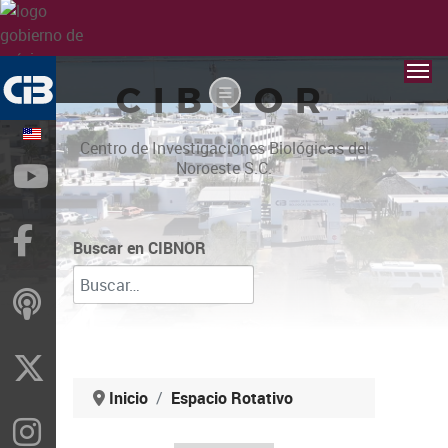
CIBNOR
Centro de Investigaciones Biológicas del
Noroeste S.C.
YouTube
Facebook
Buscar en CIBNOR
ivoox
X
Inicio
Espacio Rotativo
Instragram