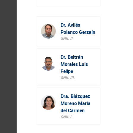
Dr. Avilés
Polanco Gerzaín
SNII: II.
Dr. Beltrán
Morales Luis
Felipe
SNII: III.
Dra. Blázquez
Moreno María
del Cármen
SNII: I.