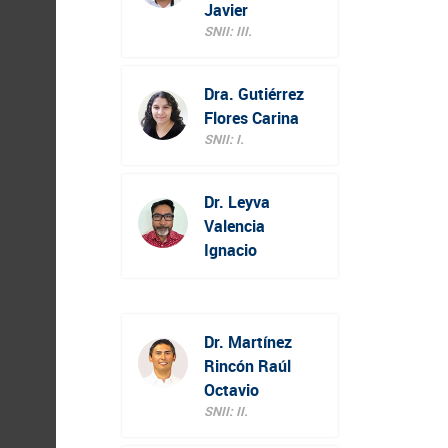
Javier
SNII: III.
Dra. Gutiérrez
Flores Carina
SNII: I.
Dr. Leyva
Valencia
Ignacio
Dr. Martínez
Rincón Raúl
Octavio
SNII: II.