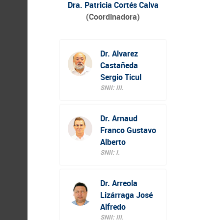
Dra. Patricia Cortés Calva
(Coordinadora)
Dr. Alvarez
Castañeda
Sergio Ticul
SNII: III.
Dr. Arnaud
Franco Gustavo
Alberto
SNII: I.
Dr. Arreola
Lizárraga José
Alfredo
SNII: III.