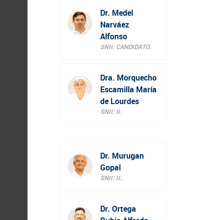
Dr. Medel
Narváez
Alfonso
SNII: CANDIDATO.
Dra. Morquecho
Escamilla María
de Lourdes
SNII: II.
Dr. Murugan
Gopal
SNII: II.
Dr. Ortega