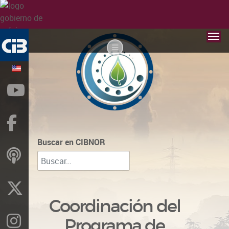
YouTube
Facebook
Buscar en CIBNOR
ivoox
X
Coordinación del
Instragram
Programa de