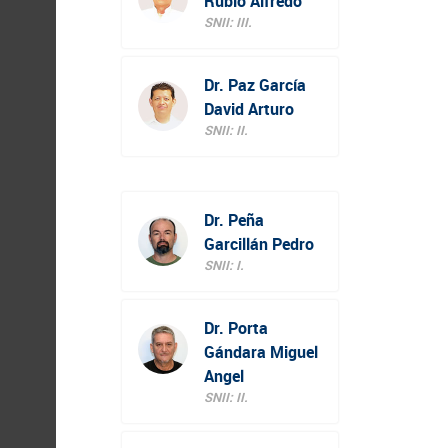
Rubio Alfredo
SNII: III.
Dr. Paz García
David Arturo
SNII: II.
Dr. Peña
Garcillán Pedro
SNII: I.
Dr. Porta
Gándara Miguel
Angel
SNII: II.