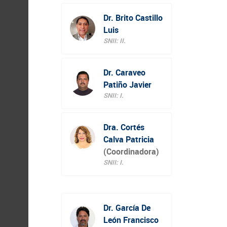
Dr. Brito Castillo
Luis
SNII: II.
Dr. Caraveo
Patiño Javier
SNII: I.
Dra. Cortés
Calva Patricia
(Coordinadora)
SNII: I.
Dr. García De
León Francisco