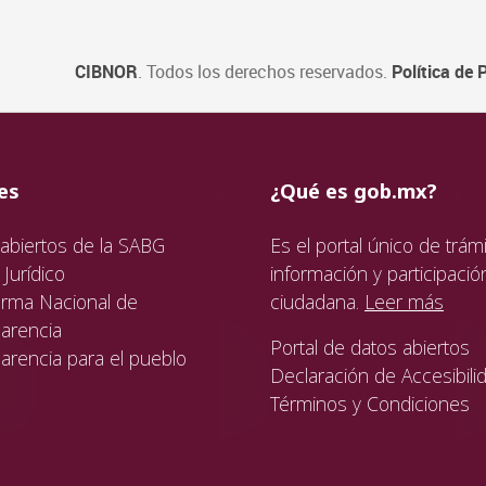
CIBNOR
. Todos los derechos reservados.
Política de 
ida
da
ida
es
¿Qué es gob.mx?
abiertos de la SABG
Es el portal único de trámi
Jurídico
información y participació
orma Nacional de
ciudadana.
Leer más
arencia
Portal de datos abiertos
arencia para el pueblo
Declaración de Accesibili
Términos y Condiciones