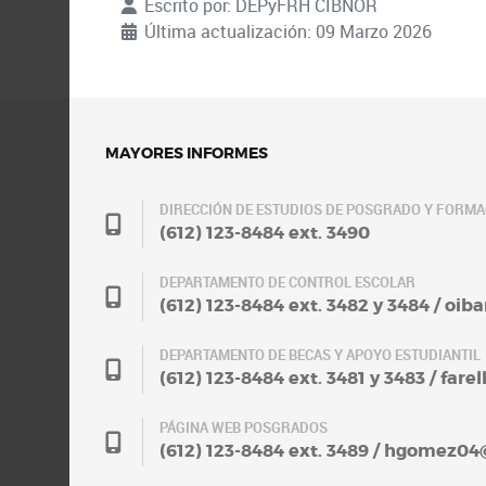
Escrito por:
DEPyFRH CIBNOR
Última actualización: 09 Marzo 2026
MAYORES INFORMES
DIRECCIÓN DE ESTUDIOS DE POSGRADO Y FORM
(612) 123-8484 ext. 3490
DEPARTAMENTO DE CONTROL ESCOLAR
(612) 123-8484 ext. 3482 y 3484 / oi
DEPARTAMENTO DE BECAS Y APOYO ESTUDIANTIL
(612) 123-8484 ext. 3481 y 3483 / fa
PÁGINA WEB POSGRADOS
(612) 123-8484 ext. 3489 / hgomez0