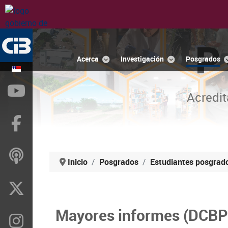
P
Acerca
Investigación
Posgrados
YouTube
Acredit
Facebook
ivoox
Inicio
Posgrados
Estudiantes posgrad
X
Mayores informes (DCBP
Instragram