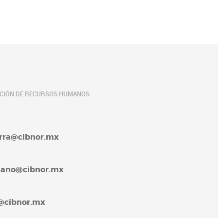
ACIÓN DE RECURSOS HUMANOS
barra@cibnor.mx
rellano@cibnor.mx
4@cibnor.mx