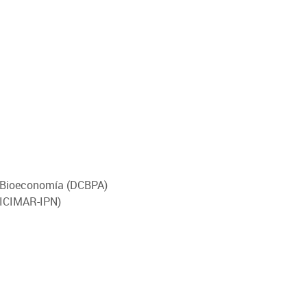
n Bioeconomía (DCBPA)
(CICIMAR-IPN)