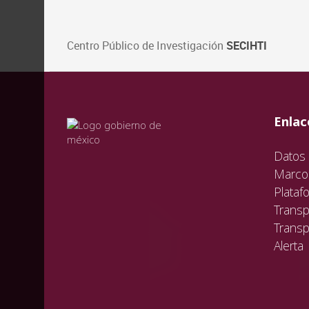
Centro Público de Investigación
SECIHTI
val
vali
val
Enlac
Datos 
Marco 
Plataf
Transp
Transp
Alerta