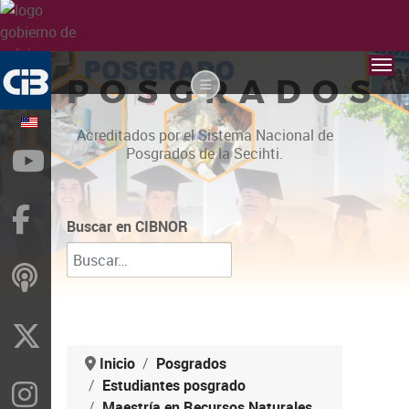
POSGRADOS
Acreditados por el Sistema Nacional de
Posgrados de la Secihti.
YouTube
Facebook
Buscar en CIBNOR
ivoox
X
Inicio
Posgrados
Estudiantes posgrado
Instragram
Maestría en Recursos Naturales