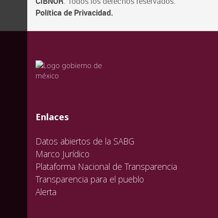
CIBNOR
. Todos los derechos reservados.
Política de Privacidad.
valida
valida
valida
Enlaces
Datos abiertos de la SABG
Marco Jurídico
Plataforma Nacional de Transparencia
Transparencia para el pueblo
Alerta