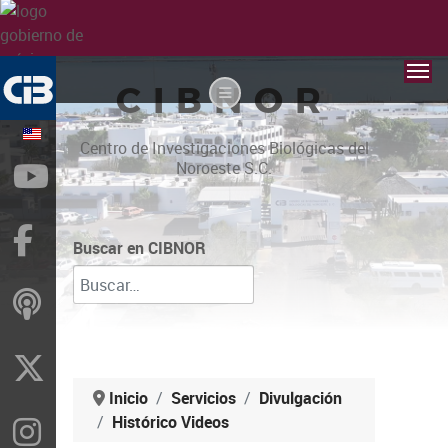
CIBNOR
Centro de Investigaciones Biológicas del
Noroeste S.C.
YouTube
Facebook
Buscar en CIBNOR
ivoox
X
Inicio
Servicios
Divulgación
Histórico Videos
Instragram